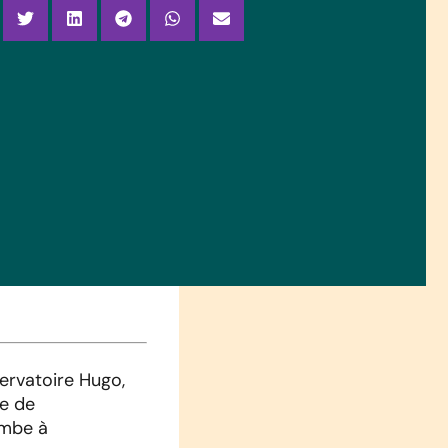
servatoire Hugo,
ue de
ombe à