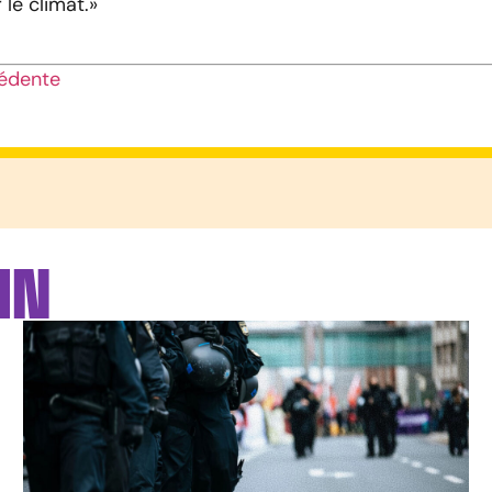
le climat.»
édente
IN