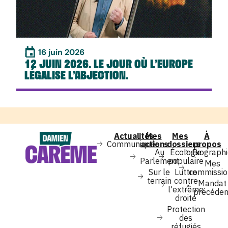
16 juin 2026
12 JUIN 2026. LE JOUR OÙ L’EUROPE
LÉGALISE L’ABJECTION.
Actualités
Mes
Mes
À
Communiqués
actions
dossiers
propos
Au
Écologie
Biograph
Parlement
populaire
Mes
Sur le
Luttre
commissio
terrain
contre
Mandat
l'extrême
précéden
droite
Protection
des
réfugiés