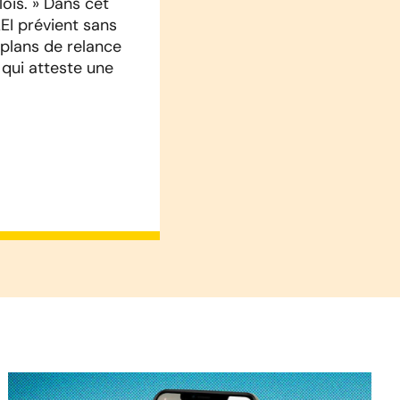
ois. » Dans cet
AEI prévient sans
s plans de relance
 qui atteste une