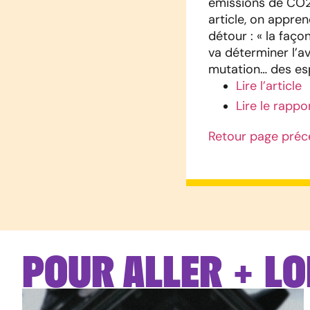
émissions de CO2 
article, on appren
détour : « la faço
va déterminer l’av
mutation… des esp
Lire l’article
Lire le rappo
Retour page préc
POUR ALLER + LO