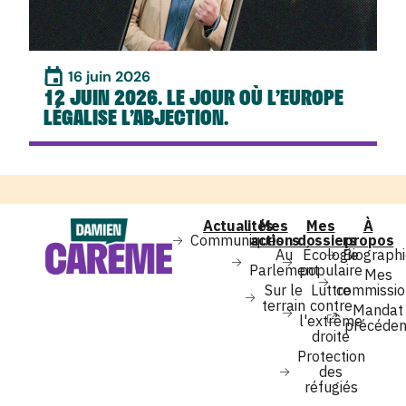
16 juin 2026
12 JUIN 2026. LE JOUR OÙ L’EUROPE
LÉGALISE L’ABJECTION.
Actualités
Mes
Mes
À
Communiqués
actions
dossiers
propos
Au
Écologie
Biograph
Parlement
populaire
Mes
Sur le
Luttre
commissio
terrain
contre
Mandat
l'extrême
précéden
droite
Protection
des
réfugiés