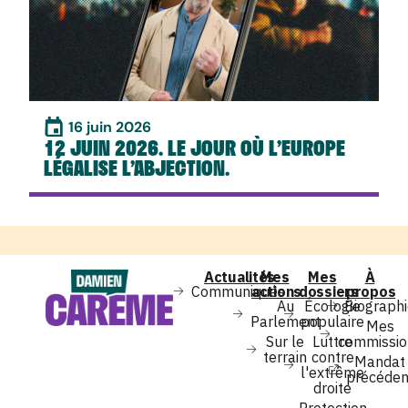
16 juin 2026
12 JUIN 2026. LE JOUR OÙ L’EUROPE
LÉGALISE L’ABJECTION.
Actualités
Mes
Mes
À
Communiqués
actions
dossiers
propos
Au
Écologie
Biograph
Parlement
populaire
Mes
Sur le
Luttre
commissio
terrain
contre
Mandat
l'extrême
précéden
droite
Protection