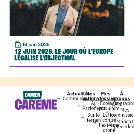
16 juin 2026
12 JUIN 2026. LE JOUR OÙ L’EUROPE
LÉGALISE L’ABJECTION.
Actualités
Mes
Mes
À
Communiqués
actions
dossiers
propos
Au
Écologie
Biograph
Parlement
populaire
Mes
Sur le
Luttre
commissio
terrain
contre
Mandat
l'extrême
précéden
droite