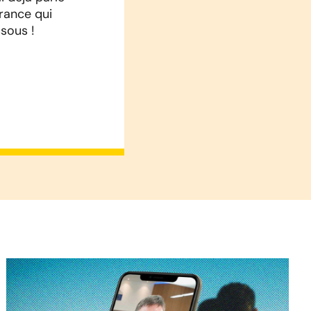
rance qui
ssous !