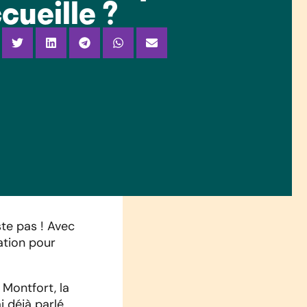
cueille ?
ste pas ! Avec
ation pour
a Montfort, la
i déjà parlé