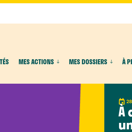
TÉS
MES ACTIONS
MES DOSSIERS
À 
28
À 
un