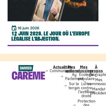
16 juin 2026
12 JUIN 2026. LE JOUR OÙ L’EUROPE
LÉGALISE L’ABJECTION.
Actualités
Mes
Mes
À
Communiqués
actions
dossiers
propos
Au
Écologie
Biograph
Parlement
populaire
Mes
Sur le
Luttre
commissio
terrain
contre
Mandat
l'extrême
précéden
droite
Protection
des