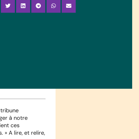
 tribune
iger à notre
ient ces
A lire, et relire,