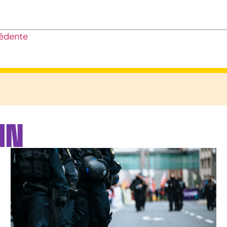
édente
IN