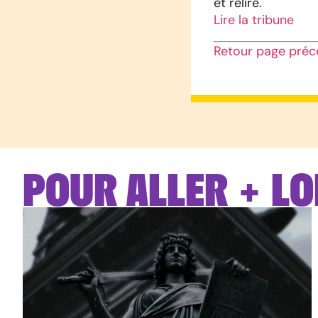
et relire.
Lire la tribune
Retour page préc
POUR ALLER + LO