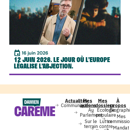
16 juin 2026
12 JUIN 2026. LE JOUR OÙ L’EUROPE
LÉGALISE L’ABJECTION.
Actualités
Mes
Mes
À
Communiqués
actions
dossiers
propos
Au
Écologie
Biograph
Parlement
populaire
Mes
Sur le
Luttre
commissio
terrain
contre
Mandat