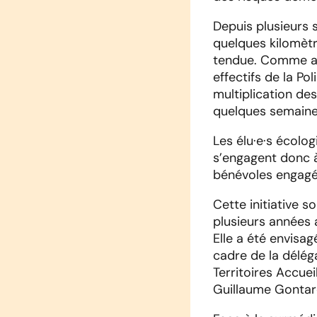
Depuis plusieurs 
quelques kilomètre
tendue. Comme ann
effectifs de la Po
multiplication des
quelques semaines,
Les élu·e·s écolog
s’engagent donc à
bénévoles engagé·e
Cette initiative s
plusieurs années 
Elle a été envisag
cadre de la délég
Territoires Accue
Guillaume Gontar