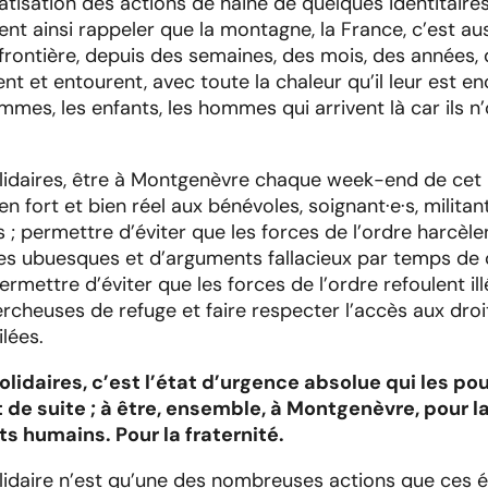
tisation des actions de haine de quelques identitaires,
ent ainsi rappeler que la montagne, la France, c’est auss
la frontière, depuis des semaines, des mois, des années
ent et entourent, avec toute la chaleur qu’il leur est e
mmes, les enfants, les hommes qui arrivent là car ils n
solidaires, être à Montgenèvre chaque week-end de cet h
n fort et bien réel aux bénévoles, soignant·e·s, militant
; permettre d’éviter que les forces de l’ordre harcèle
s ubuesques et d’arguments fallacieux par temps de 
rmettre d’éviter que les forces de l’ordre refoulent il
rcheuses de refuge et faire respecter l’accès aux droi
lées.
solidaires, c’est l’état d’urgence absolue qui les pou
de suite ; à être, ensemble, à Montgenèvre, pour la 
ts humains. Pour la fraternité.
olidaire n’est qu’une des nombreuses actions que ces él