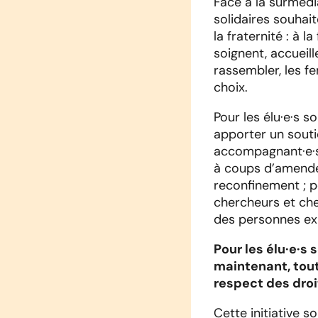
Face à la surmédia
solidaires souhait
la fraternité : à 
soignent, accueill
rassembler, les fe
choix.
Pour les élu·e·s 
apporter un soutie
accompagnant·e·s 
à coups d’amende
reconfinement ; pe
chercheurs et che
des personnes exi
Pour les élu·e·s 
maintenant, tout 
respect des droi
Cette initiative s