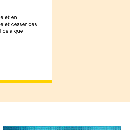
re et en
és et cesser ces
i cela que