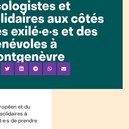
ologistes et
lidaires aux côtés
s exilé·e·s et des
névoles à
ontgenèvre
uropéen et du
solidaires à
nt·e·s de prendre