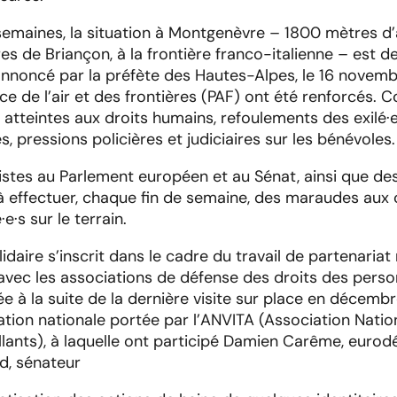
semaines, la situation à Montgenèvre – 1800 mètres d’a
s de Briançon, à la frontière franco-italienne – est de
oncé par la préfète des Hautes-Alpes, le 16 novembre
lice de l’air et des frontières (PAF) ont été renforcés.
 atteintes aux droits humains, refoulements des exilé·e
 pressions policières et judiciaires sur les bénévoles.
istes au Parlement européen et au Sénat, ainsi que des 
 effectuer, chaque fin de semaine, des maraudes aux
·s sur le terrain.
olidaire s’inscrit dans le cadre du travail de partenari
avec les associations de défense des droits des person
ée à la suite de la dernière visite sur place en décembr
ation nationale portée par l’ANVITA (Association Nation
illants), à laquelle ont participé Damien Carême, eurod
d, sénateur