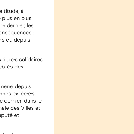
ltitude, à
 plus en plus
 dernier, les
 Conséquences :
·s et, depuis
élu·e·s solidaires,
 côtés des
at mené depuis
nes exilée·e·s.
e dernier, dans le
ale des Villes et
éputé et