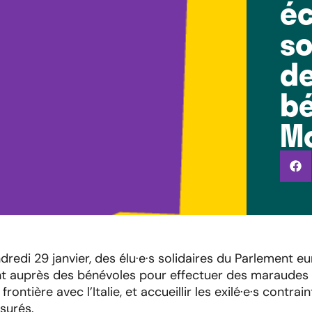
éc
so
de
bé
M
dredi 29 janvier, des élu·e·s solidaires du Parlement e
nt auprès des bénévoles pour effectuer des maraudes 
rontière avec l’Italie, et accueillir les exilé·e·s contrai
surés.