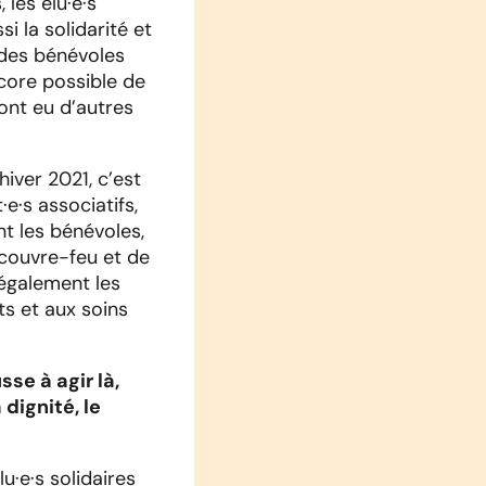
 les élu·e·s
i la solidarité et
, des bénévoles
ncore possible de
’ont eu d’autres
iver 2021, c’est
·e·s associatifs,
nt les bénévoles,
couvre-feu et de
légalement les
ts et aux soins
sse à agir là,
dignité, le
u·e·s solidaires