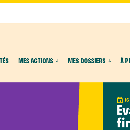
TÉS
MES ACTIONS
MES DOSSIERS
À 
16
Ev
fi