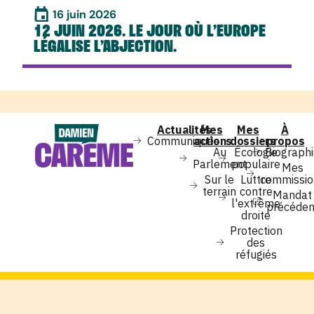
16 juin 2026
12 JUIN 2026. LE JOUR OÙ L’EUROPE
LÉGALISE L’ABJECTION.
Actualités
Mes
Mes
À
Communiqués
actions
dossiers
propos
Au
Écologie
Biograph
Parlement
populaire
Mes
Sur le
Luttre
commissio
terrain
contre
Mandat
l'extrême
précéden
droite
Protection
des
réfugiés