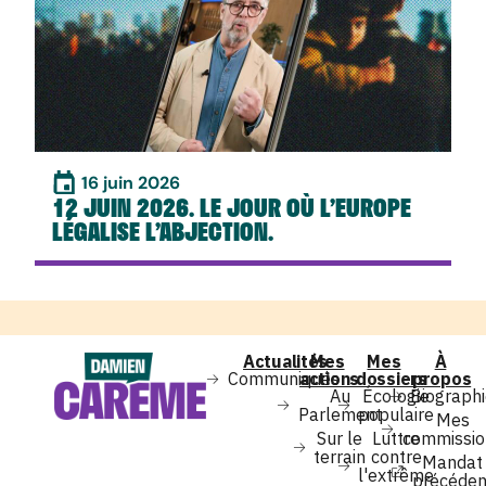
16 juin 2026
12 JUIN 2026. LE JOUR OÙ L’EUROPE
LÉGALISE L’ABJECTION.
Actualités
Mes
Mes
À
Communiqués
actions
dossiers
propos
Au
Écologie
Biograph
Parlement
populaire
Mes
Sur le
Luttre
commissio
terrain
contre
Mandat
l'extrême
précéden